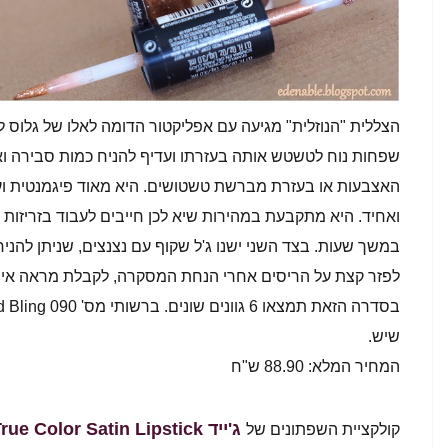
הצללית "הנוזלית" מגיעה עם אפליקטור הדומה לאלו של גלוס ל
שפחות נוח לטשטש אותה בעזרתו ועדיף להניח כמות סבירה וא
האצבעות או בעזרת מברשת טשטושים. היא מאוד פיגמנטית ועש
ואחיד. היא מתקבעת במהירות שיא לכן חייבים לעבוד בזריזות
במשך שעות. בצד השני ישנו ג'ל שקוף עם נצנצים, שניתן להניח 
לפזר קצת על הריסים אחרי הנחת המסקרה, לקבלת מראה איפור
שיש.
המחיר המלא: 88.90 ש"ח
ג'ייד True Color Satin Lipstick
קולקציית השפתונים של