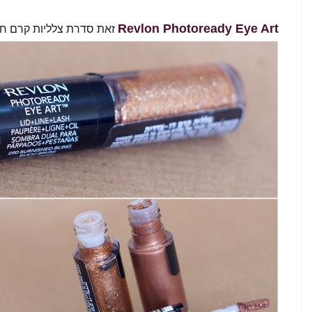
Revlon Photoready Eye Art
זאת סדרת צלליות קרם ח