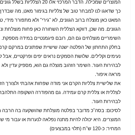
המוצרים שמכילה. הדבר המרכזי אלו 
כך שדאגו לנו למבחר טוב של צלליות בגימור מאט, מה שבדר
המאט כאן מוצלח ברוב הגוונים, לא "גירי" ולא מתפורר מידי, ט
הגוונים. מה שכן, דווקא הצללית השחורה כאן פחות מוצלחת ונר
השימריים מוצלחים גם הם, רובם פיגמנטיים במידה מספקת.
בחלק התחתון של הפלטה ישנה שישיית שפתונים במרקם קרמי, בג
נעימים וקלילים. שלושת הסמקים נראים יפים ופרקטיים, אבל ל
לבהירות העור. השימר הזהוב מוצלח גם הוא, מספיק עדין ולא נו
מראה איפור.
את שלישיית צלליות הקרם אני מודה שפחות אהבתי ולצורך הז
לצללית או צללית קרם עמידה. גם מהפודרה השקופה התלהבתי
לבהירות העור.
לסיכום: בסה"כ מדובר בפלטה מוצלחת שהושקעה בה הרבה מ
המוצרים. היא יכולה להיות מתנה נפלאה לנערות או עבור מי 
המחיר: כ-120 ש"ח (תלוי במבצעים)