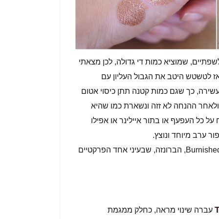
שפתיים, שמוציא כמות די גדולה, לכן מצאתי
ז לטשטש היטב את הגבול העליון עם
ירה, כך שגם כמות קטנה תתן כיסוי אטום
 ולאחר ההנחה לא זזה ונשארת כמו שהיא
על כל העפעף או בתור איילינר או אפילו
 ערב מיוחד ונוצץ.
בסדרה הזאת תמצאו 6 גוונים שונים. ברשותי מס' 090 Burnished Bling, הברונזה, שבעיני אחד הפרקטיים
עברה שינוי מראה, כחלק ממגמת