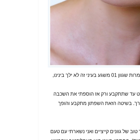
רובכן כבר יודעות ששפתון אדום הוא לא ממש כוס התה שלי ולמרות שגוון 01 משגע בעיני זה לא ילך בינינו,
 עד שתתקבע ורק אז הוספתי את השכבה
ורך. בשיטה הזאת השפתון מתקבע והופך
ב של גוונים קייציים ואני נשארתי עם טעם