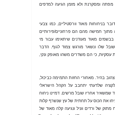
תואם ופקק זהב עם לוגו המותג. חיצונית, הקולקציה נראית מפתה ומסקרנת ולא מזמן הגיעה למדפים 
בחנתי מספר פעמים את כל הקולקציה והמסקנה היא שמדובר בניחוחות מאוד וורסטיליים, כמו צבעי 
אקוורל ועם שפה משותפת לעיצוב הבקבוק המעודן. ארבעה מתוך חמישה מהם הם פרחוניים/פירותיים 
ופרשיים בווריאציות שונות ואין כאן הפתעה גדולה. מדובר בבשמים מאוד מעודנים שיתאימו עבור מי 
שמחפשת בושם עדין ורענן, שלא ממלא חללים שלמים בשובל שלו ונשאר מורגש צמוד לגוף. הדבר 
הראשון שחשבתי הוא שאלו בשמים מעולים למשרד ולפגישות עסקיות, כי הם משדרים משהו מאופק ונקי, 
הוב בהיר. 
מאחורי החזות התמימה כביכול, 
מסתתר ניחוח אוריינטלי די עוצמתי. הוא היחיד מכל הקולקציה שלדעתי יתחבב על הקהל הישראלי 
שבהרבה מקרים מחפש בושם עם נוכחות, מתוק ומתובל ואחד שמשאיר אחריו שובל מרשים. דמיינו ניחוח 
של קוניאק, שהוסיפו אליו גם ליקר שוקולד ונגיעה של קפה, והניחו את הכוס על תחתית של עץ שנשרף קלות 
ומוסיף למשקה ניחוח מריר של עשן. לכל זה הוסיפו גם ניחוח מתוק של ורדים ווניל ונגיעה קלה מאוד של 