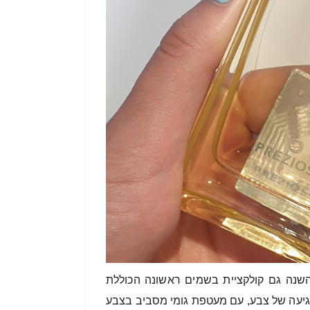
המותג האיטלקי "Furla", המתמחה באקססוריז מעור, יצר השנה גם קולקציית בשמים ראשונה הכוללת 
חמישה ניחוחות. הבקבוקים עשויים בעיצוב נקי ושקפקף, עם נגיעה של צבע, עם מעטפת גומי מסביב בצבע 