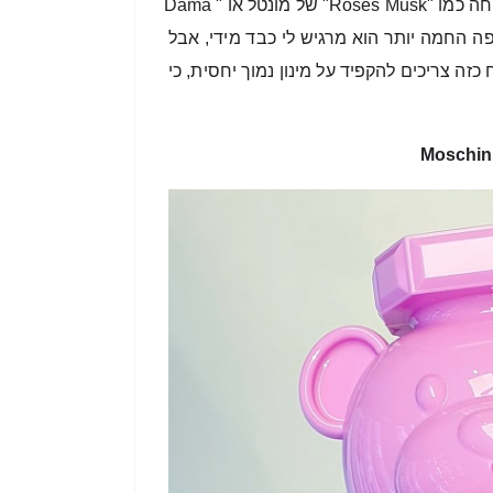
פרי הדר לרעננות. מבחינת הסגנון הוא משתייך לאותה המשפחה כמו "Roses Musk" של מונטל או "Dama 
עבורי מדובר בניחוח של חורף, כי בתקופה החמה יותר הוא מרגיש לי כבד מידי, אבל 
זה כמובן עניין סובייקטיבי מאוד. מה שבטוח, אם בוחרים ניחוח כזה צריכים להקפיד על מינון נמוך יחסית, כי 
Moschin