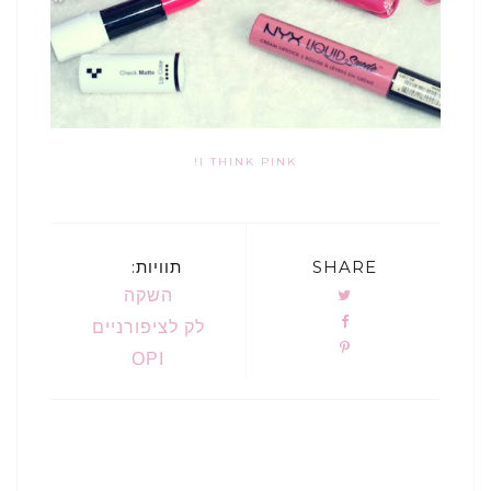
I THINK PINK!
SHARE
תוויות:
השקה
לק לציפורניים
OPI