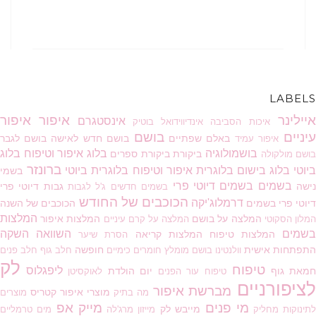
LABELS
יילינר
איפור
איפור
אינסטגרם
איכות הסביבה
אינדיווידואל בוטיק
יניים
בושם
באלם שפתיים
בושם חדש לאישה
בושם לגבר
איפור עמיד
בושמולוגיה
בלוג איפור וטיפוח
בלוג
ביקורת
ביקורת ספרים
ושם מולקולה
ברונזר
יוטי
בלוג בישום
בלוגרית איפור וטיפוח
בלוגרית ביוטי
בשמי
בשמים
בשמים דיוטי פרי
ישה
גבות
דיוטי פרי
בשמים חדשים
ג'ל לגבות
הכוכבים של החודש
דרמלוג'יקה
דיוטי פרי בשמים
הכוכבים של השנה
המלצות
המלצה על בושם
המלצות איפור
מלון הסקוטי
המלצה על קרם עיניים
בשמים
השוואה
השקה
המלצות טיפוח
המלצות קריאה
הסרת שיער
התפתחות אישית
חופשה
וולנטינו בושם מומלץ
חומרים כימיים
חלב גוף
חלב פנים
לק
טיפוח
ליפגלוס
חמאת גוף
יום הולדת
טיפוח עור הפנים
לאוקסיטן
לציפורניים
מברשת איפור
מוצרי איפור קטריס
מה בתיק
מוצרים
מי פנים
מייק אפ
מייבש לק
תינוקות
מחליק
מייזון מרג'לה
מים טרמליים