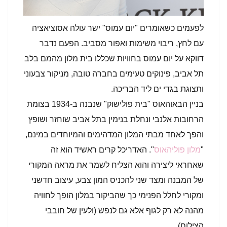
לפעמים כשאומרים "יום עמוס" ישר עולה אסוציאציה
עם לחץ, ריבוי משימות ואפור מסביב. הפעם נדבר
דווקא על יום עמוס בחוויות שכללו בית מלון מהמם בלב
תל אביב, פינוקים טעימים בחברה טובה, מניקור צבעוני
ותצוגת בגדי ים ליד הבריכה.
בניין הבאוהאוס "בית פולישוק" שנבנה ב-1934 בצומת
הרחובות אלנבי ונחלת בנימין בתל אביב שוחזר ושופץ
והפך לאחד מבתי המלון המדהימים והמיוחדים במינם,
"
מלון פוליהאוס
". האדריכל קרים ראשיד הוא זה
שאחראי ליצירה והוא הצליח לשמר את מראה המקורי
של המבנה ומצד שני להכניס המון צבע, עיצוב חדשני
ומקורי לחלל הפנימי כך שהביקור במלון הופך לחוויה
מהנה לא רק לגוף אלא גם לנפש (ולעין של חובבי
הצילום).