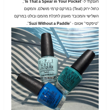
הענקתי ל-"
Is That a Spear in Your Pocket
",
כחול-ירוק (Teal) במרקם קרמי מושלם. והמקום
השלישי והמכובד מוענק לתכלת מהמם ובולט במרקם
"טיפקסי" אטום - "
Suzi Without a Paddle
".